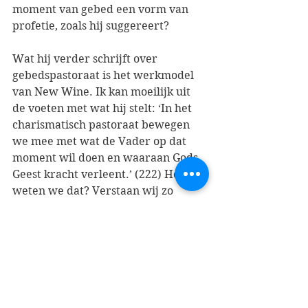
moment van gebed een vorm van 
profetie, zoals hij suggereert?
Wat hij verder schrijft over 
gebedspastoraat is het werkmodel 
van New Wine. Ik kan moeilijk uit 
de voeten met wat hij stelt: ‘In het 
charismatisch pastoraat bewegen 
we mee met wat de Vader op dat 
moment wil doen en waaraan Gods 
Geest kracht verleent.’ (222) Hoe 
weten we dat? Verstaan wij zo 
duidelijk Gods wil? Of is het toch 
veeleer een zoeken, ook naar 
woorden, waarbij de Geest ons 
gebed opneemt en vaak ook voorbij 
onze onkunde handelt?
Sterk is dan wel weer dat hij met 