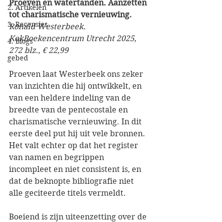
Proeven en watertanden. Aanzetten 
2. Artikelen
tot charismatische vernieuwing.
3. Recensies
Ronald Westerbeek. 
KokBoekencentrum Utrecht 2025, 
4. Blogs
272 blz., € 22,99
gebed
Proeven laat Westerbeek ons zeker 
van inzichten die hij ontwikkelt, en 
van een heldere indeling van de 
breedte van de pentecostale en 
charismatische vernieuwing. In dit 
eerste deel put hij uit vele bronnen. 
Het valt echter op dat het register 
van namen en begrippen 
incompleet en niet consistent is, en 
dat de beknopte bibliografie niet 
alle geciteerde titels vermeldt.
Boeiend is zijn uiteenzetting over de 