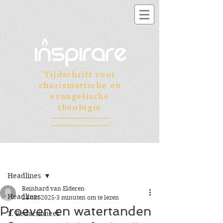
Tijdschrift voor
charismatische en
evangelische
theologie
Registreren
Post
Headlines
Reinhard van Elderen
Headlines
24 okt 2025
3 minuten om te lezen
Proeven en watertanden
1. Redactioneel