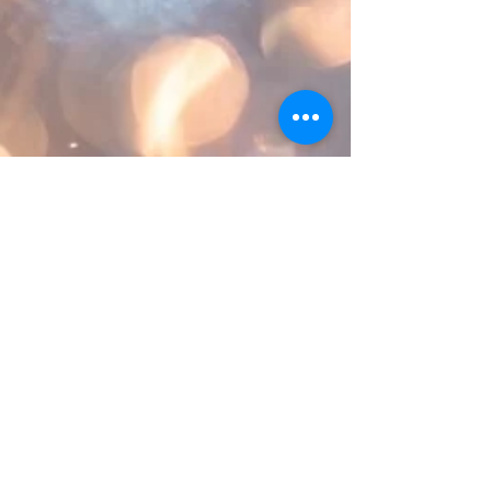
Redactie Inspirare
2 mrt 2023
2 minuten om te lezen
Recensie: Verwonderd
door licht. Eigentijdse
iconen
Recensie "Verwonderd door licht: