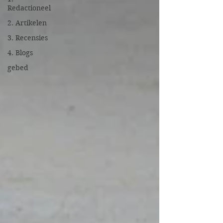
Redactioneel
2. Artikelen
3. Recensies
4. Blogs
gebed