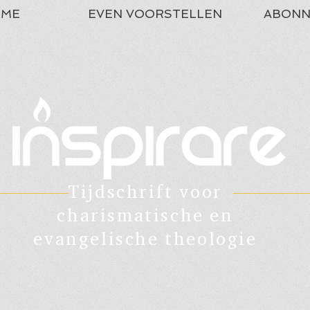
ME
EVEN VOORSTELLEN
ABONN
Tijdschrift voor
charismatische en
evangelische theologie