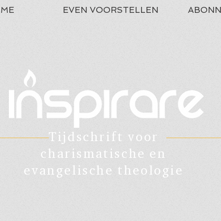
ME
EVEN VOORSTELLEN
ABONN
Tijdschrift voor
charismatische en
evangelische theologie