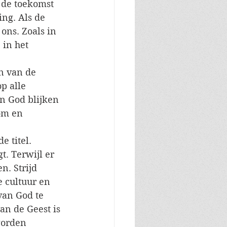
 de toekomst 
ng. Als de 
ons. Zoals in 
in het 
n van de 
p alle 
n God blijken 
om en 
 titel. 
t. Terwijl er 
n. Strijd 
e cultuur en 
van God te 
an de Geest is 
worden 