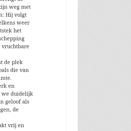
zijn weg met 
 Hij volgt 
telkens weer 
tstek het 
 schepping 
 vruchtbare 
t de plek 
als die van 
imte. 
erk en 
 we duidelijk 
 geloof als 
gen, de 
kt vrij en 