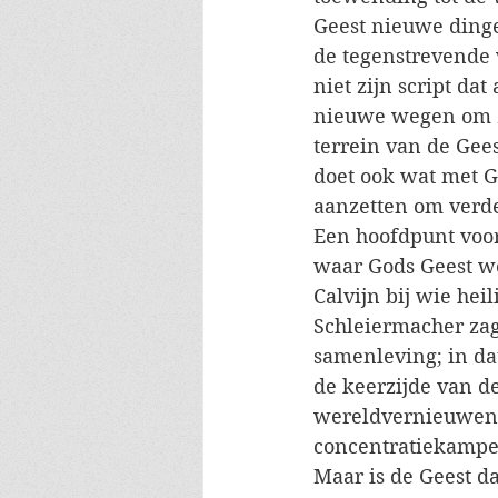
Geest nieuwe dinge
de tegenstrevende 
niet zijn script dat
nieuwe wegen om zij
terrein van de Gees
doet ook wat met G
aanzetten om verde
Een hoofdpunt voor 
waar Gods Geest we
Calvijn bij wie hei
Schleiermacher zag
samenleving; in da
de keerzijde van d
wereldvernieuwende
concentratiekampen
Maar is de Geest d