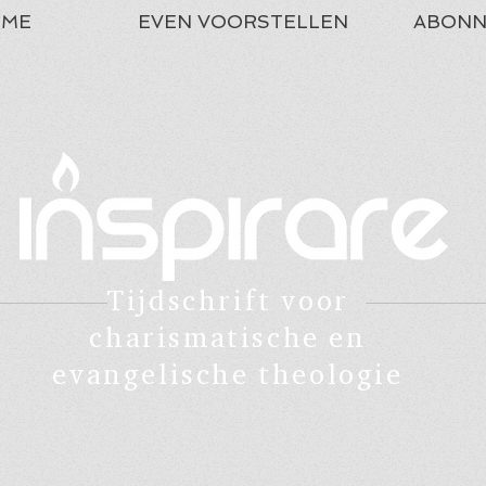
ME
EVEN VOORSTELLEN
ABONN
Tijdschrift voor
charismatische en
evangelische theologie