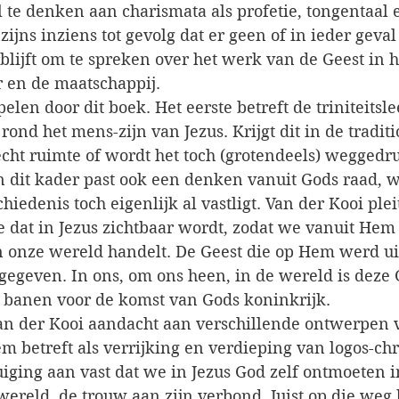
 te denken aan charismata als profetie, tongentaal 
ijns inziens tot gevolg dat er geen of in ieder geval 
blijft om te spreken over het werk van de Geest in 
r en de maatschappij.
elen door dit boek. Het eerste betreft de triniteitsle
rond het mens-zijn van Jezus. Krijgt dit in de traditi
echt ruimte of wordt het toch (grotendeels) weggedru
In dit kader past ook een denken vanuit Gods raad, w
iedenis toch eigenlijk al vastligt. Van der Kooi pleit
we dat in Jezus zichtbaar wordt, zodat we vanuit He
 onze wereld handelt. De Geest die op Hem werd uit
gegeven. In ons, om ons heen, in de wereld is deze 
 banen voor de komst van Gods koninkrijk.
an der Kooi aandacht aan verschillende ontwerpen
em betreft als verrijking en verdieping van logos-chri
iging aan vast dat we in Jezus God zelf ontmoeten in
wereld, de trouw aan zijn verbond. Juist op die weg 