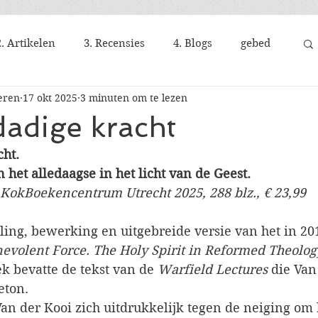
2. Artikelen
3. Recensies
4. Blogs
gebed
eren
17 okt 2025
3 minuten om te lezen
adige kracht
ht. 
n het alledaagse in het licht van de Geest.
 KokBoekencentrum Utrecht 2025, 288 blz., € 23,99
aling, bewerking en uitgebreide versie van het in 2
nevolent Force. The Holy Spirit in Reformed Theolog
k bevatte de tekst van de 
Warfield Lectures 
die Van
eton.
Van der Kooi zich uitdrukkelijk tegen de neiging om 