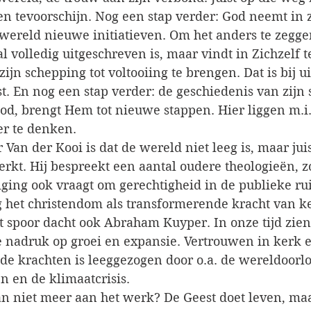
n tevoorschijn. Nog een stap verder: God neemt in 
wereld nieuwe initiatieven. Om het anders te zeggen:
 al volledig uitgeschreven is, maar vindt in Zichzelf 
n schepping tot voltooiing te brengen. Dat is bij ui
t. En nog een stap verder: de geschiedenis van zijn
od, brengt Hem tot nieuwe stappen. Hier liggen m.i.
r te denken.
Van der Kooi is dat de wereld niet leeg is, maar juis
rkt. Hij bespreekt een aantal oudere theologieën, zo
liging ook vraagt om gerechtigheid in de publieke ru
 het christendom als transformerende kracht van k
t spoor dacht ook Abraham Kuyper. In onze tijd zien
e nadruk op groei en expansie. Vertrouwen in kerk en
 krachten is leeggezogen door o.a. de wereldoorlo
 en de klimaatcrisis.
an niet meer aan het werk? De Geest doet leven, maa