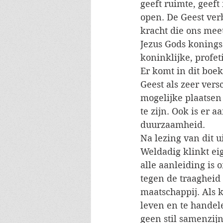
geeft ruimte, geef
open. De Geest verb
kracht die ons meet
Jezus Gods konings
koninklijke, profet
Er komt in dit boe
Geest als zeer vers
mogelijke plaatsen
te zijn. Ook is er 
duurzaamheid.
Na lezing van dit u
Weldadig klinkt eige
alle aanleiding is 
tegen de traagheid 
maatschappij. Als k
leven en te handele
geen stil samenzij