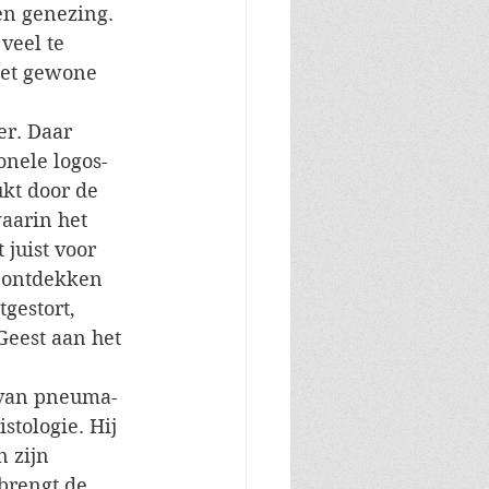
en genezing. 
veel te 
het gewone 
er. Daar 
onele logos-
kt door de 
aarin het 
 juist voor 
m ontdekken 
gestort, 
Geest aan het 
 van pneuma-
stologie. Hij 
 zijn 
brengt de 