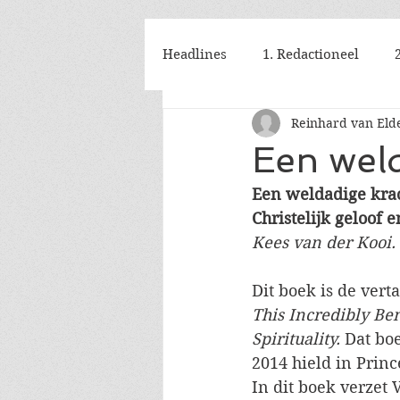
Headlines
1. Redactioneel
Reinhard van Eld
Een weld
Een weldadige krac
Christelijk geloof e
Kees van der Kooi.
Dit boek is de vert
This Incredibly Be
Spirituality. 
Dat boe
2014 hield in Princ
In dit boek verzet 