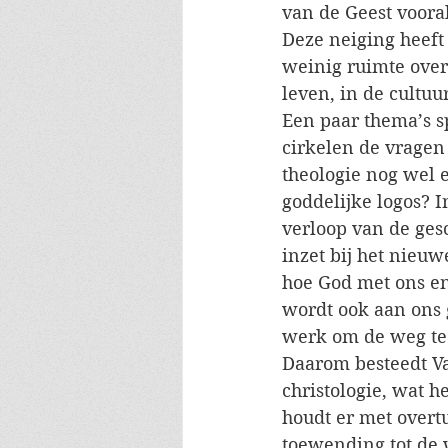
van de Geest vooral
Deze neiging heeft z
weinig ruimte over
leven, in de cultuu
Een paar thema’s sp
cirkelen de vragen 
theologie nog wel 
goddelijke logos? 
verloop van de gesch
inzet bij het nieu
hoe God met ons en
wordt ook aan ons 
werk om de weg te
Daarom besteedt V
christologie, wat h
houdt er met overtu
toewending tot de 