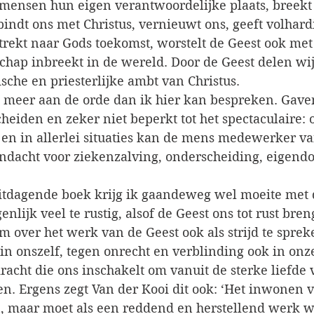
t mensen hun eigen verantwoordelijke plaats, breekt
indt ons met Christus, vernieuwt ons, geeft volhardi
rekt naar Gods toekomst, worstelt de Geest ook met 
chap inbreekt in de wereld. Door de Geest delen wij 
ische en priesterlijke ambt van Christus.
k meer aan de orde dan ik hier kan bespreken. Gave
cheiden en zeker niet beperkt tot het spectaculaire: o
 en in allerlei situaties kan de mens medewerker va
aandacht voor ziekenzalving, onderscheiding, eigend
itdagende boek krijg ik gaandeweg wel moeite met de
nlijk veel te rustig, alsof de Geest ons tot rust breng
om over het werk van de Geest ook als strijd te spreke
in onszelf, tegen onrecht en verblinding ook in onz
racht die ons inschakelt om vanuit de sterke liefde 
n. Ergens zegt Van der Kooi dit ook: ‘Het inwonen v
n, maar moet als een reddend en herstellend werk 