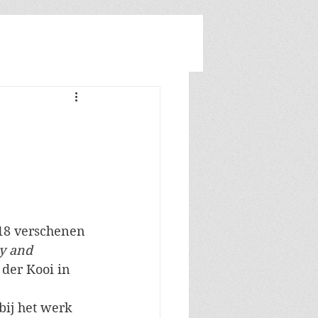
Inloggen/registreren
018 verschenen 
y and 
 der Kooi in 
bij het werk 