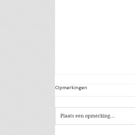
Opmerkingen
Plaats een opmerking...
De andere gaven