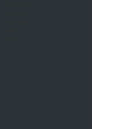
Redactioneel
2. Artikelen
3. Recensies
4. Blogs
gebed