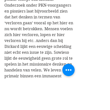
Onderzoek onder PKN-voorgangers 
en pioniers laat bijvoorbeeld zien 
dat het denken in termen van 
‘verloren gaan’ vooral op het hier en 
nu wordt betrokken. Mensen voelen 
zich hier verloren, lopen er hier 
verloren bij etc. Anders dan bij 
Dickard lijkt een eeuwige scheiding 
niet echt een issue te zijn. Sowieso 
lijkt de eeuwigheid geen grote rol te 
spelen in het missionaire denken en 
handelen van velen. We leven 
primair binnen een immanent 
frame (Charles Taylor). Dat zal in 
ons land niet alleen gelden voor 
PKN-voorgangers en pioniers. Het 
contrast met het boek van Dickard is 
op deze punten groot. Dat vraagt 