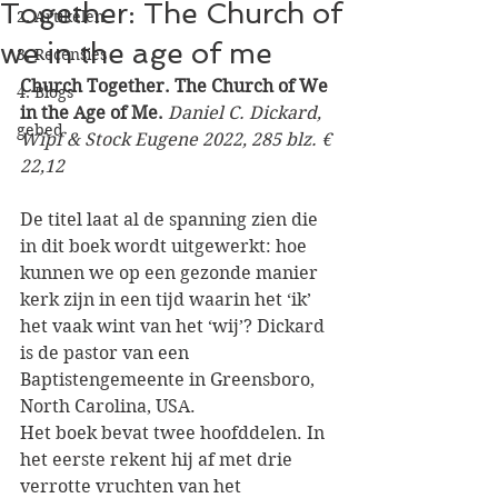
Together: The Church of
2. Artikelen
we in the age of me
3. Recensies
Church Together. The Church of We 
4. Blogs
in the Age of Me. 
Daniel C. Dickard, 
gebed
Wipf & Stock Eugene 2022, 285 blz. € 
22,12
De titel laat al de spanning zien die 
in dit boek wordt uitgewerkt: hoe 
kunnen we op een gezonde manier 
kerk zijn in een tijd waarin het ‘ik’ 
het vaak wint van het ‘wij’? Dickard 
is de pastor van een 
Baptistengemeente in Greensboro, 
North Carolina, USA. 
Het boek bevat twee hoofddelen. In 
het eerste rekent hij af met drie 
verrotte vruchten van het 