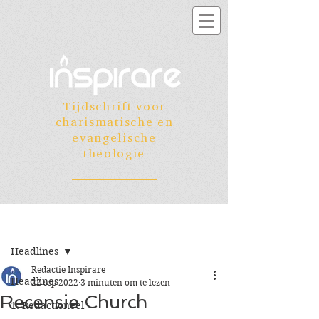
Tijdschrift voor
charismatische en
evangelische
theologie
Registreren
Post
Headlines
Redactie Inspirare
Headlines
22 sep 2022
3 minuten om te lezen
Recensie Church
1. Redactioneel