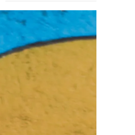
van Jezus' lijden," door Samuel Wells.
Een alternatief voor 'verzoening door
voldoening'?