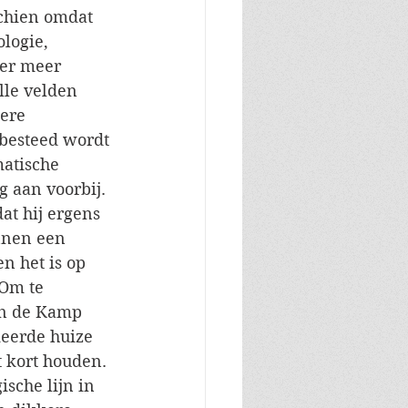
schien omdat 
ologie, 
ter meer 
le velden 
ere 
besteed wordt 
atische 
g aan voorbij. 
at hij ergens 
nnen een 
n het is op 
Om te 
an de Kamp 
meerde huize 
t kort houden. 
sche lijn in 