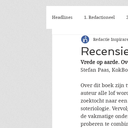
Headlines
1. Redactioneel
Redactie Inspirar
Recensie
Vrede op aarde. Ove
Stefan Paas, KokBo
Over dit boek zijn 
auteur alle lof wo
zoektocht naar een
soteriologie. Verv
de vakmatige onder
proberen te combin