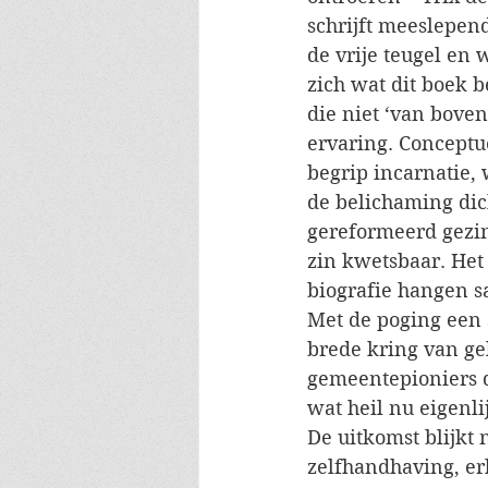
schrijft meeslepend
de vrije teugel en 
zich wat dit boek be
die niet ‘van bove
ervaring. Conceptu
begrip incarnatie,
de belichaming dich
gereformeerd gezin
zin kwetsbaar. Het 
biografie hangen s
Met de poging een 
brede kring van gel
gemeentepioniers d
wat heil nu eigenlij
De uitkomst blijkt 
zelfhandhaving, erk