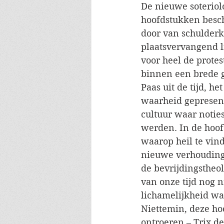
De nieuwe soteriol
hoofdstukken beschr
door van schulderk
plaatsvervangend l
voor heel de protes
binnen een brede ge
Paas uit de tijd, h
waarheid gepresente
cultuur waar notie
werden. In de hoof
waarop heil te vind
nieuwe verhouding 
de bevrijdingstheo
van onze tijd nog n
lichamelijkheid wa
Niettemin, deze ho
ontroeren – Trix de