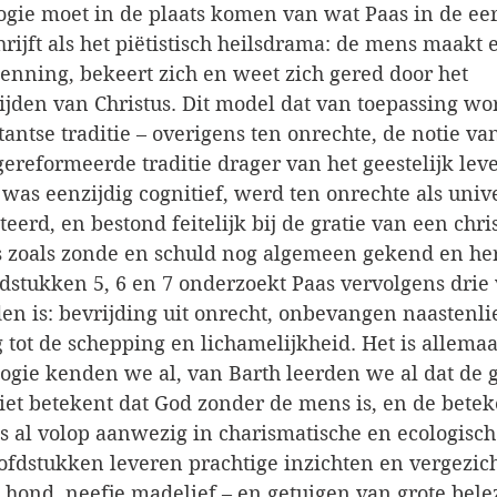
ogie moet in de plaats komen van wat Paas in de eer
ijft als het piëtistisch heilsdrama: de mens maakt 
enning, bekeert zich en weet zich gered door het 
ijden van Christus. Dit model dat van toepassing wor
tantse traditie – overigens ten onrechte, de notie v
reformeerde traditie drager van het geestelijk leve
et was eenzijdig cognitief, werd ten onrechte als univ
erd, en bestond feitelijk bij de gratie van een chris
s zoals zonde en schuld nog algemeen gekend en he
dstukken 5, 6 en 7 onderzoekt Paas vervolgens drie 
en is: bevrijding uit onrecht, onbevangen naastenli
tot de schepping en lichamelijkheid. Het is allemaal
logie kenden we al, van Barth leerden we al dat de 
iet betekent dat God zonder de mens is, en de betek
s al volop aanwezig in charismatische en ecologische
ofdstukken leveren prachtige inzichten en vergezich
 hond, neefje madelief – en getuigen van grote bele