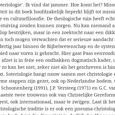
oteriologie’. Ik vind dat jammer. Hoe komt het? Mis
teit in dit boek hoofdzakelijk beperkt blijft tot missi
e en cultuurfilosofie. De theologische tuin heeft ech
estuiving zouden kunnen zorgen. Nu kan niemand al
olop bestrijken, maar in een zoektocht naar een dikk
en toch mogen verwachten dat er serieuze aandacht 
 dertig jaar binnen de Bijbelwetenschap en de system
bied naar voren is gebracht. Hier gaat Paas eenvoudi
 afzet is in feite een oudbakken dogmatisch kader, d
zo kan het niet, zeker niet als het geschreven is bi
xt. Soteriologie hangt nauw samen met christologie e
orme stappen zijn gezet, ook op Nederlandse bodem. 
 Schoonenberg (1991), J.P. Versteeg (1971) en G.C. v
 laatste twee trouwens ook van Christelijke Gerefor
st, ook internationaal, maar te zwijgen. Laat ik he
istologische traditie is er ook een pneuma-christologi