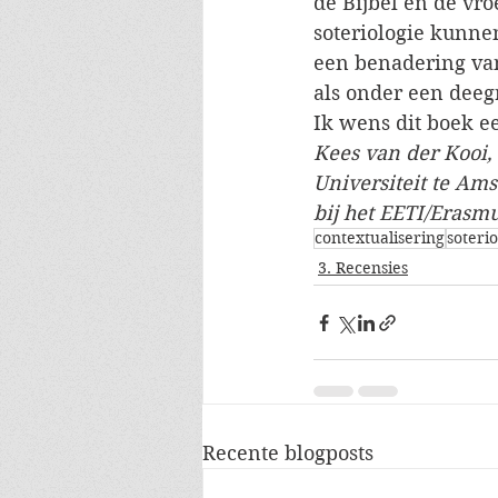
de Bijbel en de vroe
soteriologie kunne
een benadering van
als onder een deegro
Ik wens dit boek e
Kees van der Kooi, 
Universiteit te Am
bij het EETI/Erasmu
contextualisering
soterio
3. Recensies
Recente blogposts