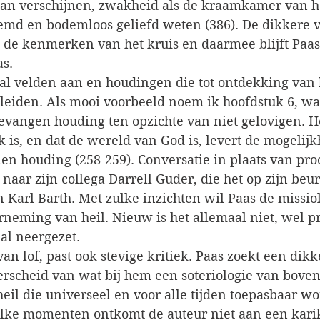
an verschijnen, zwakheid als de kraamkamer van he
reemd en bodemloos geliefd weten (386). De dikkere
 de kenmerken van het kruis en daarmee blijft Paas 
s. 
tal velden aan en houdingen die tot ontdekking van 
iden. Als mooi voorbeeld noem ik hoofdstuk 6, waar
vangen houding ten opzichte van niet gelovigen. He
 is, en dat de wereld van God is, levert de mogelijk
n houding (258-259). Conversatie in plaats van pro
 naar zijn collega Darrell Guder, die het op zijn beur
n Karl Barth. Met zulke inzichten wil Paas de missio
neming van heil. Nieuw is het allemaal niet, wel p
al neergezet.
n lof, past ook stevige kritiek. Paas zoekt een dikk
erscheid van wat bij hem een soteriologie van boven
eil die universeel en voor alle tijden toepasbaar wor
zulke momenten ontkomt de auteur niet aan een kari