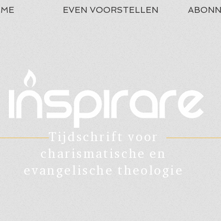
ME
EVEN VOORSTELLEN
ABONN
Tijdschrift voor
charismatische en
evangelische theologie