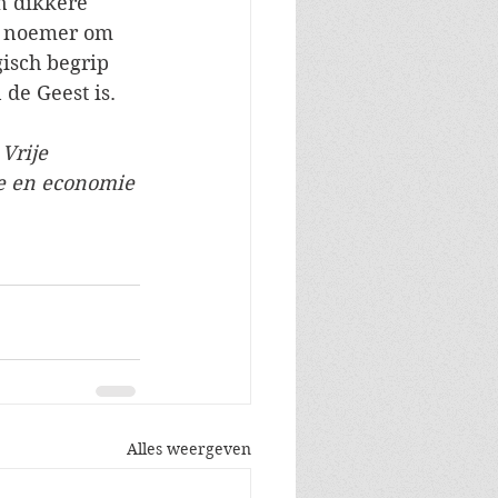
en dikkere 
ls noemer om 
isch begrip 
de Geest is.  
Vrije 
e en economie 
Alles weergeven