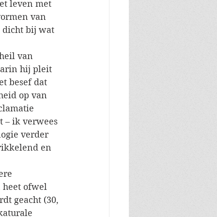
t leven met 
 vormen van 
dicht bij wat 
heil van 
in hij pleit 
t besef dat 
heid op van 
clamatie 
t – ik verwees 
logie verder 
rikkelend en 
ere 
 heet ofwel 
dt geacht (30, 
katurale 