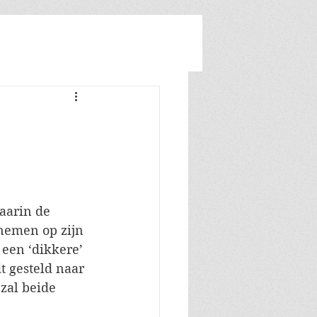
Inloggen/registreren
aarin de 
 nemen op zijn 
een ‘dikkere’ 
 gesteld naar 
zal beide 