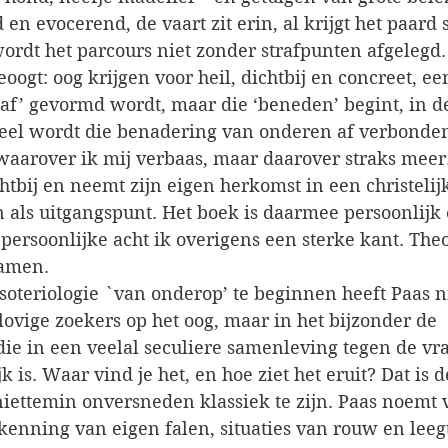
 en evocerend, de vaart zit erin, al krijgt het paard
wordt het parcours niet zonder strafpunten afgelegd. 
oogt: oog krijgen voor heil, dichtbij en concreet, een
naf’ gevormd wordt, maar die ‘beneden’ begint, in d
eel wordt die benadering van onderen af verbonden
 waarover ik mij verbaas, maar daarover straks meer.
tbij en neemt zijn eigen herkomst in een christelij
 als uitgangspunt. Het boek is daarmee persoonlijk 
persoonlijke acht ik overigens een sterke kant. Theo
amen. 
soteriologie `van onderop’ te beginnen heeft Paas ni
ovige zoekers op het oog, maar in het bijzonder de 
ie in een veelal seculiere samenleving tegen de vr
k is. Waar vind je het, en hoe ziet het eruit? Dat is d
niettemin onversneden klassiek te zijn. Paas noemt v
enning van eigen falen, situaties van rouw en leegt