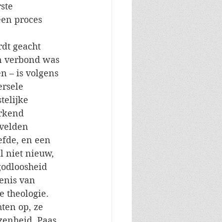
ste 
een proces 
dt geacht 
an verbond was 
n – is volgens 
ersele 
telijke 
rkend 
velden 
efde, en een 
 niet nieuw, 
godloosheid 
enis van 
 theologie. 
ten op, ze 
zenheid. Paas 