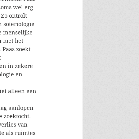
 soms wel erg 
Zo ontrolt 
 soteriologie 
e menselijke 
 met het 
 Paas zoekt 
k 
en in zekere 
logie en 
et alleen een 
aag aanlopen 
e zoektocht. 
erlies van 
e als ruimtes 