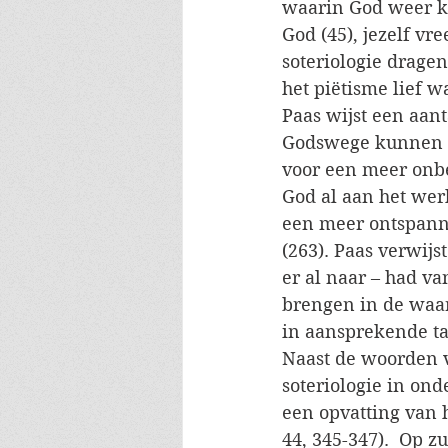
waarin God weer k
God (45), jezelf v
soteriologie dragen
het piëtisme lief wa
Paas wijst een aan
Godswege kunnen le
voor een meer onbe
God al aan het werk
een meer ontspanne
(263). Paas verwijst
er al naar – had va
brengen in de waar
in aansprekende ta
Naast de woorden va
soteriologie in ond
een opvatting van h
44, 345-347).  Op 