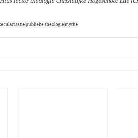
itus lector theologie Christelijke Hogeschool Ede (C
secularisatie
publieke theologie
mythe