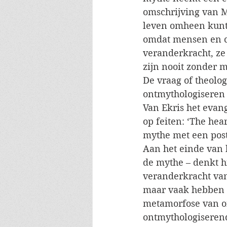
omschrijving van Ma
leven omheen kunt 
omdat mensen en c
veranderkracht, ze
zijn nooit zonder m
De vraag of theolo
ontmythologiseren i
Van Ekris het evan
op feiten: ‘The hear
mythe met een post
Aan het einde van 
de mythe – denkt h
veranderkracht van
maar vaak hebben w
metamorfose van on
ontmythologiserend