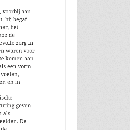
 voorbij aan 
, hij begaf 
er, het 
hoe de 
volle zorg in 
 en waren voor 
 te komen aan 
als een vorm 
 voelen, 
en en in 
ische 
sturing geven 
 als 
eelden. De 
 de 