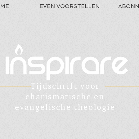
ME
EVEN VOORSTELLEN
ABONN
Tijdschrift voor
charismatische en
evangelische theologie