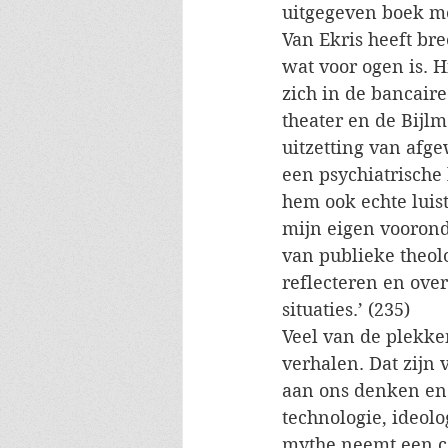
uitgegeven boek me
Van Ekris heeft br
wat voor ogen is. H
zich in de bancair
theater en de Bijl
uitzetting van afge
een psychiatrische
hem ook echte luist
mijn eigen voorond
van publieke theolo
reflecteren en over
situaties.’ (235)
Veel van de plekke
verhalen. Dat zijn 
aan ons denken en 
technologie, ideol
mythe neemt een ce