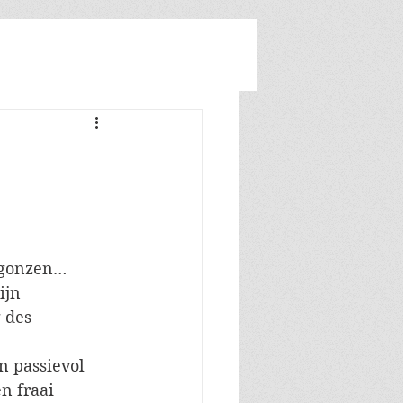
Inloggen/registreren
 gonzen… 
ijn 
 des 
n passievol 
n fraai 