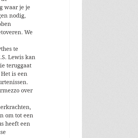
 waar je je 
gen nodig, 
bben 
etoveren. We 
thes te 
.S. Lewis kan 
e teruggaat 
 Het is een 
rtenissen. 
ermezzo over 
erkrachten, 
n om tot een 
s heeft een 
se 