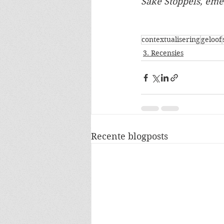
Sake Stoppels, emer
contextualisering
geloof
3. Recensies
Recente blogposts