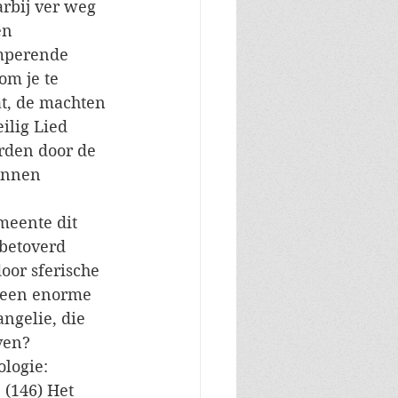
rbij ver weg 
en 
mperende 
om je te 
at, de machten 
ilig Lied 
rden door de 
unnen 
meente dit 
betoverd 
or sferische 
s een enorme 
ngelie, die 
ven? 
logie: 
 (146) Het 