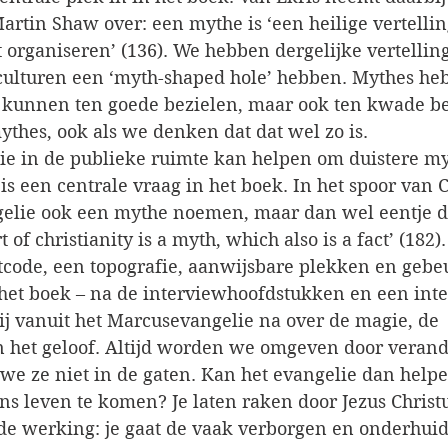
rtin Shaw over: een mythe is ‘een heilige vertelling
organiseren’ (136). We hebben dergelijke vertellin
ulturen een ‘myth-shaped hole’ hebben. Mythes he
 kunnen ten goede bezielen, maar ook ten kwade b
ythes, ook als we denken dat dat wel zo is.
gie in de publieke ruimte kan helpen om duistere my
s een centrale vraag in het boek. In het spoor van C
gelie ook een mythe noemen, maar dan wel eentje di
t of christianity is a myth, which also is a fact’ (182).
code, een topografie, aanwijsbare plekken en gebeu
het boek – na de interviewhoofdstukken en een int
ij vanuit het Marcusevangelie na over de magie, de 
 het geloof. Altijd worden we omgeven door verand
e ze niet in de gaten. Kan het evangelie dan helpe
s leven te komen? Je laten raken door Jezus Christu
e werking: je gaat de vaak verborgen en onderhuid