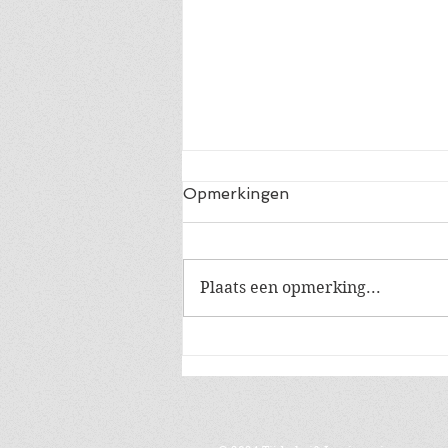
Opmerkingen
Plaats een opmerking...
Matteüs: bijbelverklaring