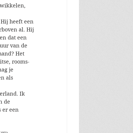
twikkelen, 
Hij heeft een 
boven al. Hij 
en dat een 
tuur van de 
 hand? Het 
tse, rooms-
ag je 
n als 
erland. Ik 
n de 
 er een 