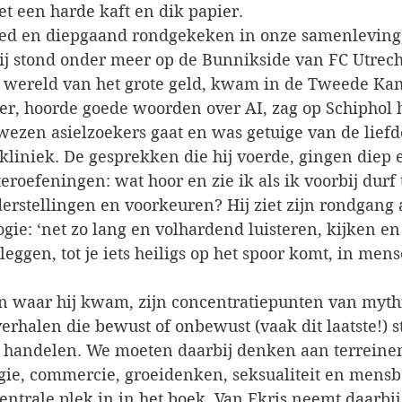
t een harde kaft en dik papier.
eed en diepgaand rondgekeken in onze samenleving,
ij stond onder meer op de Bunnikside van FC Utrecht
e wereld van het grote geld, kwam in de Tweede Kam
mer, hoorde goede woorden over AI, zag op Schiphol 
wezen asielzoekers gaat en was getuige van de liefde
 kliniek. De gesprekken die hij voerde, gingen diep
eroefeningen: wat hoor en zie ik als ik voorbij durf
erstellingen en voorkeuren? Hij ziet zijn rondgang 
gie: ‘net zo lang en volhardend luisteren, kijken en
leggen, tot je iets heiligs op het spoor komt, in mens
n waar hij kwam, zijn concentratiepunten van myth
verhalen die bewust of onbewust (vaak dit laatste!) 
handelen. We moeten daarbij denken aan terreinen
ogie, commercie, groeidenken, seksualiteit en mensb
ntrale plek in in het boek. Van Ekris neemt daarbij