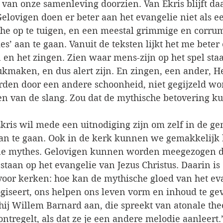
 van onze samenleving doorzien. Van Ekris blijft daa
Gelovigen doen er beter aan het evangelie niet als e
he op te tuigen, en een meestal grimmige en corru
es’ aan te gaan. Vanuit de teksten lijkt het me beter 
 en het zingen. Zien waar mens-zijn op het spel sta
ukmaken, en dus alert zijn. En zingen, een ander, He
rden door een andere schoonheid, niet gegijzeld wo
n van de slang. Zou dat de mythische betovering k
kris wil mede een uitnodiging zijn om zelf in de ge
an te gaan. Ook in de kerk kunnen we gemakkelijk 
e mythes. Gelovigen kunnen worden meegezogen do
staan op het evangelie van Jezus Christus. Daarin i
voor kerken: hoe kan de mythische gloed van het eva
ogiseert, ons helpen ons leven vorm en inhoud te ge
ij Willem Barnard aan, die spreekt van atonale theo
ntregelt, als dat ze je een andere melodie aanleert.’