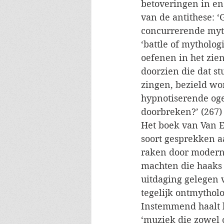
betoveringen in en
van de antithese: ‘
concurrerende myt
‘battle of mythologi
oefenen in het zien
doorzien die dat st
zingen, bezield wo
hypnotiserende oge
doorbreken?’ (267)
Het boek van Van E
soort gesprekken a
raken door modern
machten die haaks 
uitdaging gelegen 
tegelijk ontmythol
Instemmend haalt h
‘muziek die zowel o