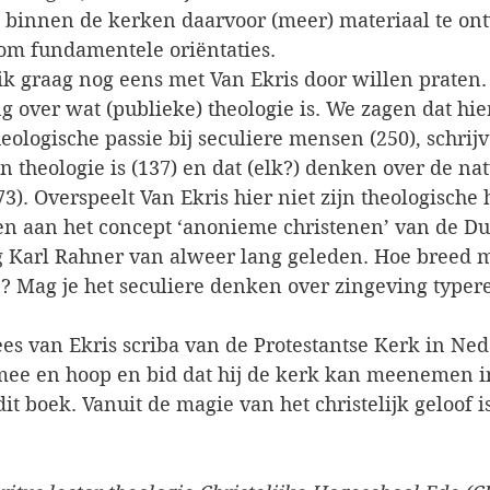
 binnen de kerken daarvoor (meer) materiaal te on
 om fundamentele oriëntaties.
k graag nog eens met Van Ekris door willen praten. 
g over wat (publieke) theologie is. We zagen dat hier
ologische passie bij seculiere mensen (250), schrijv
 theologie is (137) en dat (elk?) denken over de na
73). Overspeelt Van Ekris hier niet zijn theologische
 aan het concept ‘anonieme christenen’ van de Dui
g Karl Rahner van alweer lang geleden. Hoe breed m
? Mag je het seculiere denken over zingeving typere
Kees van Ekris scriba van de Protestantse Kerk in Ned
 mee en hoop en bid dat hij de kerk kan meenemen i
t boek. Vanuit de magie van het christelijk geloof is