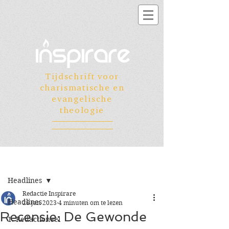
Tijdschrift voor
charismatische en
evangelische
theologie
Registreren
Post
Headlines
Redactie Inspirare
Headlines
26 jan 2023
4 minuten om te lezen
Recensie: De Gewonde
1. Redactioneel