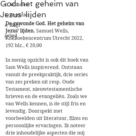
God: het geheim van
2. Artikelen
Jezus' lijden
3. Recensies
De gewonde God. Het geheim van 
4. Blogs
Jezus’ lijden. 
Samuel Wells, 
gebed
KokBoekencentrum Utrecht 2022, 
192 blz., € 20,00
In menig opzicht is ook dit boek van 
Sam Wells inspirerend. Ontstaan 
vanuit de preekpraktijk, drie series 
van zes preken uit resp. Oude 
Testament, nieuwtestamentische 
brieven en de evangeliën. Zoals we 
van Wells kennen, is de stijl fris en 
levendig. Doorspekt met 
voorbeelden uit literatuur, films en 
persoonlijke ervaringen. Ik noteer 
drie inhoudelijke aspecten die mij 