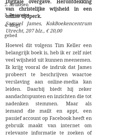
Digitale overgave. Herontdekking 
2. Artikelen
van christelijke wijsheid in een 
3. Recensies
online tijdperk.
Samuel James, KokBoekencentrum 
4. Blogs
Utrecht, 207 blz., € 20,00
gebed
Hoewel dit volgens Tim Keller een 
belangrijk boek is, heb ik er zelf niet 
veel wijsheid uit kunnen meenemen. 
Ik krijg vooral de indruk dat James 
probeert te beschrijven waartoe 
verslaving aan online-media kan 
leiden. Daarbij biedt hij zeker 
aandachtspunten en inzichten die tot 
nadenken stemmen. Maar als 
iemand die mailt en appt, een 
passief account op Facebook heeft en 
gebruik maakt van internet om 
relevante informatie te zoeken of 