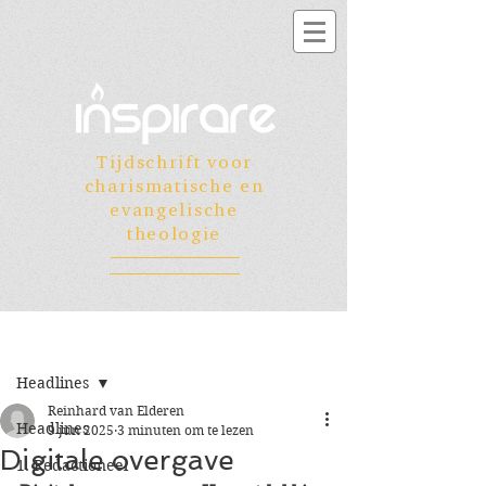
Tijdschrift voor
charismatische en
evangelische
theologie
Registreren
Post
Headlines
Reinhard van Elderen
Headlines
9 jun 2025
3 minuten om te lezen
Digitale overgave
1. Redactioneel