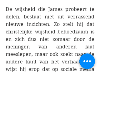
De wijsheid die James probeert te 
delen, bestaat niet uit verrassend 
nieuwe inzichten. Zo stelt hij dat 
christelijke wijsheid behoedzaam is 
en zich dus niet zomaar door de 
meningen van anderen laat 
meeslepen, maar ook zoekt naar de 
andere kant van het verhaal. Ook 
wijst hij erop dat op sociale media 
allerlei vormen van onbeleefdheid 
volkomen normaal zijn, die wij in de 
normale omgang met elkaar niet 
zouden accepteren. Het is niet 
gemakkelijk om te onderscheiden 
tussen wat ik ervaar als niet van 
toepassing zijnde op mijn leven en 
de weigering om in deze spiegel te 
kijken. Dat er gevaren schuilen in de 