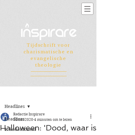
Tijdschrift voor
charismatische en
evangelische
theologie
Registreren
Post
Headlines
Redactie Inspirare
Headlines
30 okt 2020
4 minuten om te lezen
Halloween: 'Dood, waar is
1. Redactioneel