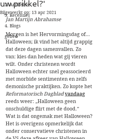
uw prikkel?'
2. Artikelen
Bijgewerkt op:
13 apr 2021
3. Recensies
Jan Martijn Abrahamse
4. Blogs
Morgen is het Hervormingsdag of… 
gebed
Halloween; ik vind het altijd grappig 
dat deze dagen samenvallen. Zo 
van: kies dan heden wat gij vieren 
wilt. Onder christenen wordt 
Halloween echter snel geassocieerd 
met morbide sentimenten en zelfs 
demonische praktijken. Zo kopte het 
Reformatorisch Dagblad
vandaag
reeds weer: „Halloween geen 
onschuldige flirt met de dood.”
[1]
Wat is dat ongemak met Halloween? 
Het is overigens opmerkelijk dat 
onder conservatieve christenen in 
de VS deze afkeer van Halloween 