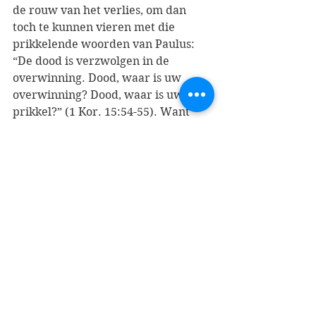
de rouw van het verlies, om dan 
toch te kunnen vieren met die 
prikkelende woorden van Paulus: 
“De dood is verzwolgen in de 
overwinning. Dood, waar is uw 
overwinning? Dood, waar is uw 
prikkel?” (1 Kor. 15:54-55). Want 
enige satire, zoals Halloween 
kenmerkt, past ook bij een 
christelijke omgang met de dood.
[6]
Meer lezen? 
Nicholas Rogers, 
Halloween: From 
Pagan Ritual to Party Night
 (Oxford: 
Oxford University Press, 2002), 11-
21. (Hij verkent de achtergrond van 
het Keltische feest Samhain en de 
praktijk van menselijke offers, maar 
concludeert dat de precieze 