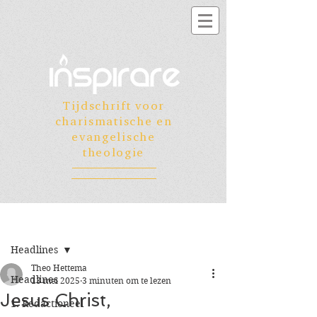
Tijdschrift voor
charismatische en
evangelische
theologie
Registreren
Post
Headlines
Theo Hettema
Headlines
13 mei 2025
3 minuten om te lezen
Jesus Christ,
1. Redactioneel