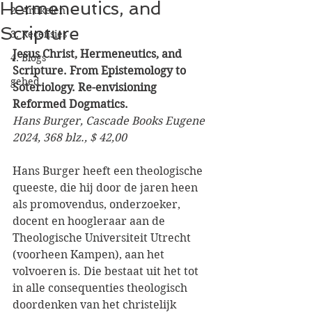
Hermeneutics, and
2. Artikelen
Scripture
3. Recensies
Jesus Christ, Hermeneutics, and 
4. Blogs
Scripture. From Epistemology to 
gebed
Soteriology.
Re-envisioning 
Reformed Dogmatics.
Hans Burger, Cascade Books Eugene 
2024, 368 blz., $ 42,00
Hans Burger heeft een theologische 
queeste, die hij door de jaren heen 
als promovendus, onderzoeker, 
docent en hoogleraar aan de 
Theologische Universiteit Utrecht 
(voorheen Kampen), aan het 
volvoeren is. Die bestaat uit het tot 
in alle consequenties theologisch 
doordenken van het christelijk 