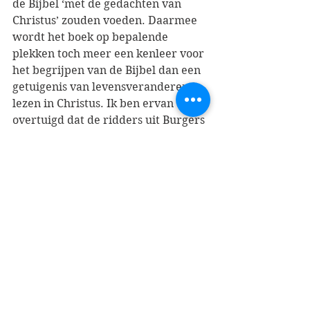
de Bijbel ‘met de gedachten van 
Christus’ zouden voeden. Daarmee 
wordt het boek op bepalende 
plekken toch meer een kenleer voor 
het begrijpen van de Bijbel dan een 
getuigenis van levensveranderend 
lezen in Christus. Ik ben ervan 
overtuigd dat de ridders uit Burgers 
gezelschap hem hierin verder 
kunnen brengen. Dat zou van 
onmetelijke waarde kunnen zijn 
voor een evangelische en 
charismatische theologie, die deze, 
zeker in de westerse cultuur, nodig 
heeft om uit het stramien van 
individuele bekering en beleving te 
komen, of die juist de Bijbel leest als 
een strikt-objectieve weergave van 
Gods heilsgang en bedeling door de 