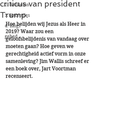
criticus van president
2. Artikelen
Trump.
3. Recensies
Hoe belijden wij Jezus als Heer in 
4. Blogs
2019? Waar zou een 
gebed
geloofsbelijdenis van vandaag over 
moeten gaan? Hoe geven we 
gerechtigheid actief vorm in onze 
samenleving? Jim Wallis schreef er 
een boek over, Jart Voortman 
recenseert.