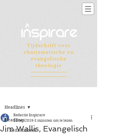
Tijdschrift voor
charismatische en
evangelische
theologie
Registreren
Post
Headlines
Redactie Inspirare
Headlines
18 sep 2019
3 minuten om te lezen
Jim Wallis, Evangelisch
1. Redactioneel