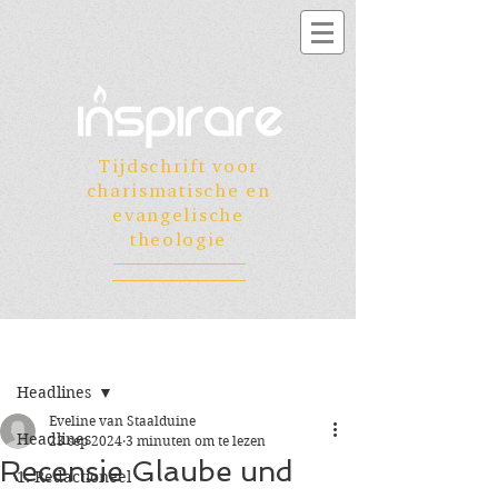
Tijdschrift voor
charismatische en
evangelische
theologie
Registreren
Post
Headlines
Eveline van Staalduine
Headlines
23 sep 2024
3 minuten om te lezen
Recensie Glaube und
1. Redactioneel