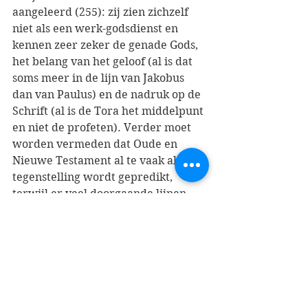
aangeleerd (255): zij zien zichzelf 
niet als een werk-godsdienst en 
kennen zeer zeker de genade Gods, 
het belang van het geloof (al is dat 
soms meer in de lijn van Jakobus 
dan van Paulus) en de nadruk op de 
Schrift (al is de Tora het middelpunt 
en niet de profeten). Verder moet 
worden vermeden dat Oude en 
Nieuwe Testament al te vaak als 
tegenstelling wordt gepredikt, 
terwijl er veel doorgaande lijnen 
zijn. De eigen ontwikkelde 
theologische lijnen van Meyer-
Blanck zijn niet hemelbestormend, 
maar de balans tussen verschillen 
en overeenkomsten tussen 
jodendom en christendom is wel 