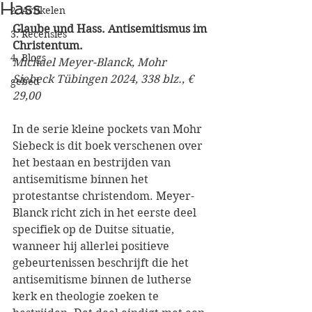
Hass
2. Artikelen
Glaube und Hass. Antisemitismus im 
3. Recensies
Christentum.
4. Blogs
Michael Meyer-Blanck, Mohr 
Siebeck Tübingen 2024, 338 blz., € 
gebed
29,00
In de serie kleine pockets van Mohr 
Siebeck is dit boek verschenen over 
het bestaan en bestrijden van 
antisemitisme binnen het 
protestantse christendom. Meyer-
Blanck richt zich in het eerste deel 
specifiek op de Duitse situatie, 
wanneer hij allerlei positieve 
gebeurtenissen beschrijft die het 
antisemitisme binnen de lutherse 
kerk en theologie zoeken te 