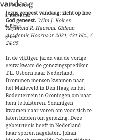
vandaag
2. Artikelen
Jezus geneest vandaag: zicht op hoe 
3. Recensies
God geneest. 
Wim J. Kok en 
4. Blogs
Raymond R. Hausoul, Gideon 
Academic Hoornaar 2021, 431 blz., € 
gebed
24,95
In de vijftiger jaren van de vorige 
eeuw kwam de genezingsprediker 
T.L. Osborn naar Nederland. 
Drommen mensen kwamen naar 
het Malieveld in Den Haag en het 
Bodenterrein in Groningen om naar 
hem te luisteren. Sommigen 
kwamen naar voren om voor zich te 
laten bidden om genezing. Deze 
gebeurtenis heeft in Nederland 
haar sporen nagelaten. Johan 