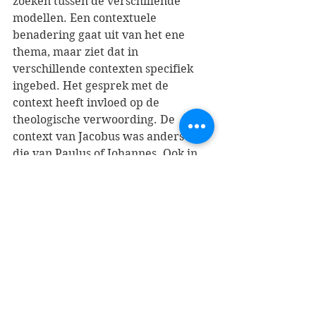
zoeken tussen de verschillende 
modellen. Een contextuele 
benadering gaat uit van het ene 
thema, maar ziet dat in 
verschillende contexten specifiek 
ingebed. Het gesprek met de 
context heeft invloed op de 
theologische verwoording. De 
context van Jacobus was anders dan 
die van Paulus of Johannes. Ook in 
de post-apostolische 
kerkgeschiedenis stond de aandacht 
voor genezing vaak onder invloed 
van de context. Bij Luther was het 
een reactie op de theologie en 
kerkelijke praxis binnen de Rooms-
Katholieke Kerk. In de moderne tijd 
had de nadruk op de ratio invloed 
op het geloof in de mogelijkheid van 