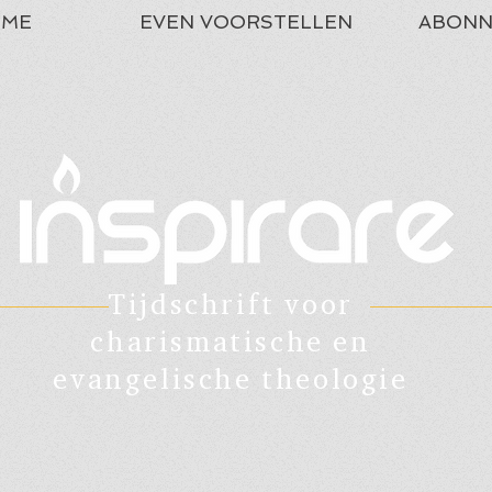
ME
EVEN VOORSTELLEN
ABONN
Tijdschrift voor
charismatische en
evangelische theologie