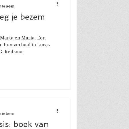
 te lezen
leg je bezem
j Marta en Maria. Een
n hun verhaal in Lucas
G. Reitsma.
 te lezen
is: boek van