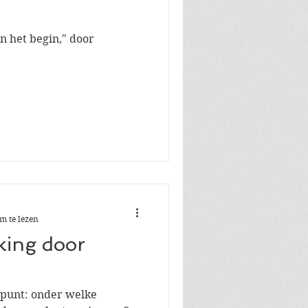
n het begin," door
m te lezen
ing door
spunt: onder welke