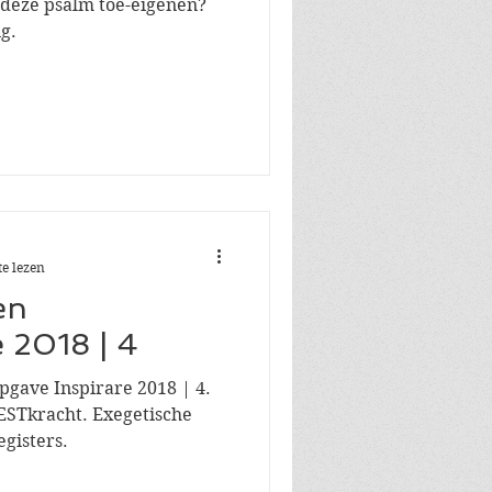
deze psalm toe-eigenen?
g.
e lezen
en
 2018 | 4
gave Inspirare 2018 | 4.
EESTkracht. Exegetische
gisters.