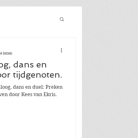
e lezen
og, dans en
or tijdgenoten.
loog, dans en duel: Preken
ven door Kees van Ekris.